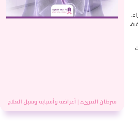
ء،
بة،
ت
سرطان المريء | أعراضه وأسبابه وسبل العلاج