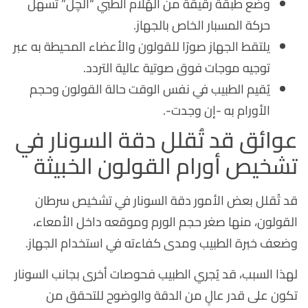
وضع طبقة رقيقة من الهُلام الطبي “الچل” تُسهل
حركة المسبار الخاص بالجهاز.
يلتقط الجهاز صورًا للقولون والأعضاء المحيطة به عبر
توجيه موجات فوق صوتية عالية التردد.
يُقيم الطبيب في نفس الوقت حالة القولون وحجم
الأورام به -إن وجدت-.
عوائق قد تُقلل دقة السونار في
تشخيص أورام القولون الخبيثة
قد تُقلل بعض الأمور دقة السونار في تشخيص سرطان
القولون، منها صغر حجم الورم وموقعه داخل الأمعاء،
وضعف خبرة الطبيب ومدى كفاءته في استخدام الجهاز.
لهذا السبب، قد يُجري الطبيب فحوصات أخرى بجانب السونار
تكون على قدر عالٍ من الدقة والوضوح للتحقق من