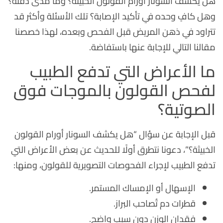
هل يكشف السونار أورام القولون الخبيثة؟ وما مدى دقته؟
وهل كافٍ وحده في تأكيد الإصابة؟ تلك الأسئلة وأكثر قد
تتراود في ذهن المريض قبل الفحص وبعده، لهذا خصصنا
مقالنا التالي للإجابة عنها باستفاضة.
ما الأعراض التي تدفع الطبيب
لفحص القولون بالموجات فوق
الصوتية؟
قبل الإجابة عن سؤال “هل يكشف السونار أورام القولون
الخبيثة؟”، دعونا نتطرق أولًا للحديث عن بعض الأعراض التي
تدفع الطبيب لإجراء الفحوصات التصويرية للقولون، ومنها:
الإسهال أو الإمساك المستمر.
قطرات دم تُصاحب البراز.
فقدان الوزن دون سبب واضح.