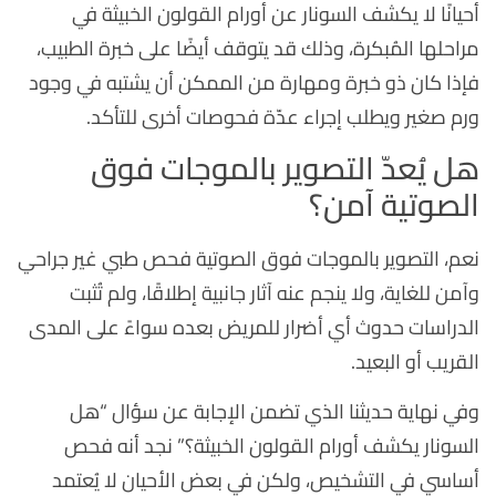
أحيانًا لا يكشف السونار عن أورام القولون الخبيثة في
مراحلها المُبكرة، وذلك قد يتوقف أيضًا على خبرة الطبيب،
فإذا كان ذو خبرة ومهارة من الممكن أن يشتبه في وجود
ورم صغير ويطلب إجراء عدّة فحوصات أخرى للتأكد.
هل يُعدّ التصوير بالموجات فوق
الصوتية آمن؟
نعم، التصوير بالموجات فوق الصوتية فحص طبي غير جراحي
وآمن للغاية، ولا ينجم عنه آثار جانبية إطلاقًا، ولم تُثبت
الدراسات حدوث أي أضرار للمريض بعده سواءً على المدى
القريب أو البعيد.
وفي نهاية حديثنا الذي تضمن الإجابة عن سؤال “هل
السونار يكشف أورام القولون الخبيثة؟” نجد أنه فحص
أساسي في التشخيص، ولكن في بعض الأحيان لا يُعتمد