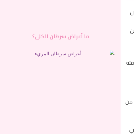
ن
ن
ما أعراض سرطان الكلى؟
فته
ديد من
في