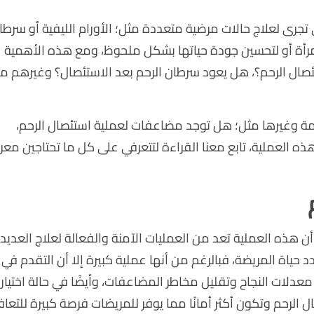
 تجرى لعلاج حالات مرضية متعددة مثل؛ الأورام الليفية أو سرطا
المرأة أو لتحسين جودة حياتها بشكل ملحوظ، ومع هذه الأهمية
تئصال الرحم؟، هل يعود سرطان الرحم بعد الاستئصال؟ وغيرهم م
مة وغيرها مثل؛ هل توجد مضاعفات لعملية استئصال الرحم،
ه العملية، تابع معنا القراءة لتتعرفي على كل ما تحتاجين معر
نجاح عملية استئصال الرحم بين 85% إلى 95%، حيث أن هذه العملية تعد من العمليات الآمنة والفعالة لعلاج الع
دد حياة المريضة، فبالرغم من أنها عملية كبيرة إلا أن التقدم في
معدلات النجاح وتقليل مخاطر المضاعفات، وأيضًا في حالة اختيار
ل الرحم وتكون أكثر أمانًا مما يوفر للمريضات فرصة كبيرة للتعا