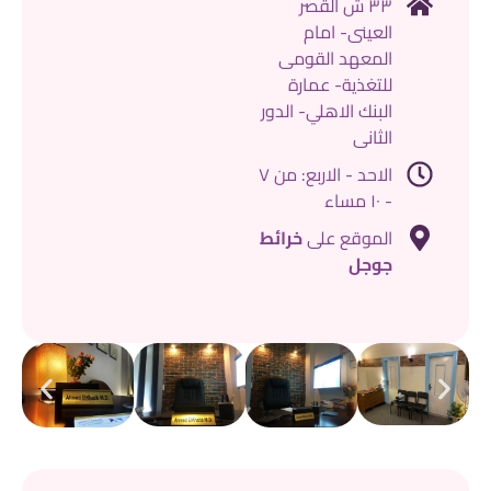
٣٣ ش القصر
العينى- امام
المعهد القومى
للتغذية- عمارة
البنك الاهلي- الدور
الثانى
الاحد - الاربع: من ٧
- ١٠ مساء
الموقع على
خرائط
جوجل