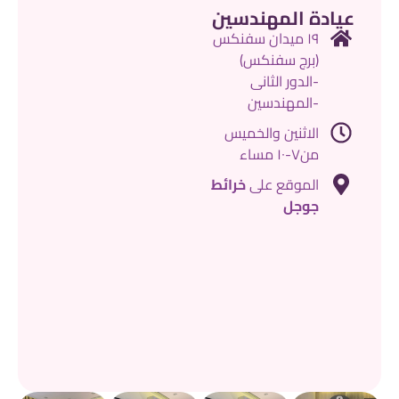
عيادة المهندسين
١٩ ميدان سفنكس
(برج سفنكس)
-الدور الثانى
-المهندسين
الاثنين والخميس
من٧-١٠ مساء
الموقع على
خرائط
جوجل