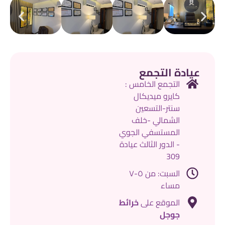
عيادة التجمع
التجمع الخامس :
كايرو ميديكال
سنتر-التسعين
الشمالي -خلف
المستسفي الجوي
- الدور الثالث عيادة
309
السبت: من ٥-٧
مساء
الموقع على
خرائط
جوجل